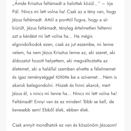
„Ámde Krisztus feltámadt a halottak közül…” – írja
Pál. Nincs mi lett volna ha! Csak az a tény van, hogy
Jézus feltámadt. Attól a ponttól fogva, hogy a sír
kiürült, Jézus feltámadt, tényleg értelmetlen feltenni
azt a kérdést mi lett volna ha… Ha mégis
elgondolkodok ezen, csak az jut eszembe, mi lenne
velem, ha nem Jézus Krisztus lenne az, aki szeret, aki
áldozatot hozott helyettem, aki megváltoztatta az
életemet, aki a halállal szemben elvette a félelmemet
és igaz reménységgel töltötte be a szívemet… Nem is
akarok belegondolni. Hiszek és hinni akarok, mert
Jézus él, s nincs mi lenne ha… Nincs mi lett volna ha!
Feltámadt! Ennyi van és ez minden! Több se kell, de
kevesebb sem! Ebből élek, ebben élek.
Csak annyit mondhatok ez van és köszönöm Jézusom!