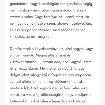
gondolattal. Vagy keserűségünkben gondoljuk végig,
mert valahogy nem jöttek össze a dolgok, ahogy
szerettük volna. Vagy fordítva: hol lennék most, ha
nem úgy döntök, cselekszem, ahogyan cselekedtem.
Felesleges gondolatmenet, mert ahonnan éppen
kiindulok, az már meg van.
Döntésemnek a következménye az, ahol vagyok vagy
amiben vagyok. Megmásíthatatlanul és
visszavonhatatlanul jutottam oda, ahol vagyok. Nem
lehet visszatekerni. Nem lehet újra csinálni. Egy
dolgot lehet, ahogy Pál is fogalmaz: ami mögöttem
van azt elfelejtem, ami meg előttem van annak
nekifeszülök, futok egyenest a cél felé. Talán még
annyit, ha van elég bölcsességünk, hogy tanuljunk a
történtekből, akkor talán a tapasztalataink alapján