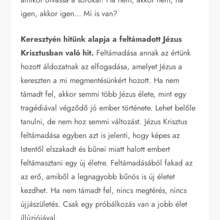
igen, akkor igen… Mi is van?
Keresztyén hitünk alapja a feltámadott Jézus
Krisztusban való hit.
Feltámadása annak az értünk
hozott áldozatnak az elfogadása, amelyet Jézus a
kereszten a mi megmentésünkért hozott. Ha nem
támadt fel, akkor semmi több Jézus élete, mint egy
tragédiával végződő jó ember története. Lehet belőle
tanulni, de nem hoz semmi változást. Jézus Krisztus
feltámadása egyben azt is jelenti, hogy képes az
Istentől elszakadt és bűnei miatt halott embert
feltámasztani egy új életre. Feltámadásából fakad az
az erő, amiből a legnagyobb bűnös is új életet
kezdhet. Ha nem támadt fel, nincs megtérés, nincs
újjászületés. Csak egy próbálkozás van a jobb élet
illúziójával.