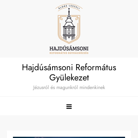
Skip
to
content
Hajdúsámsoni Református
Gyülekezet
Jézusról és magunkról mindenkinek