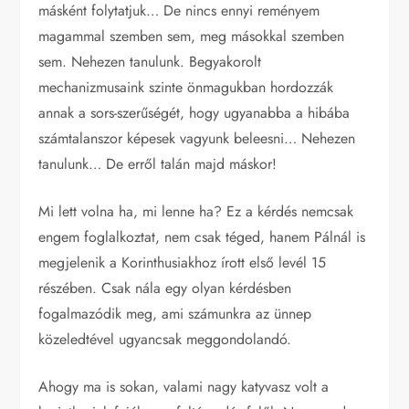
másként folytatjuk… De nincs ennyi reményem
magammal szemben sem, meg másokkal szemben
sem. Nehezen tanulunk. Begyakorolt
mechanizmusaink szinte önmagukban hordozzák
annak a sors-szerűségét, hogy ugyanabba a hibába
számtalanszor képesek vagyunk beleesni… Nehezen
tanulunk… De erről talán majd máskor!
Mi lett volna ha, mi lenne ha? Ez a kérdés nemcsak
engem foglalkoztat, nem csak téged, hanem Pálnál is
megjelenik a Korinthusiakhoz írott első levél 15
részében. Csak nála egy olyan kérdésben
fogalmazódik meg, ami számunkra az ünnep
közeledtével ugyancsak meggondolandó.
Ahogy ma is sokan, valami nagy katyvasz volt a