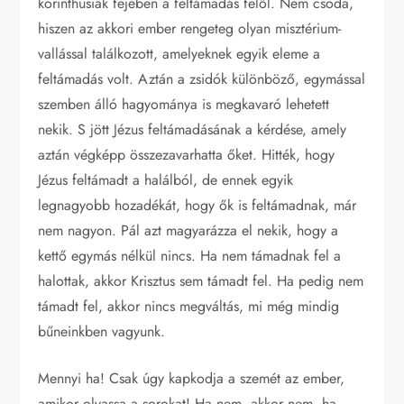
korinthusiak fejében a feltámadás felől. Nem csoda,
hiszen az akkori ember rengeteg olyan misztérium-
vallással találkozott, amelyeknek egyik eleme a
feltámadás volt. Aztán a zsidók különböző, egymással
szemben álló hagyománya is megkavaró lehetett
nekik. S jött Jézus feltámadásának a kérdése, amely
aztán végképp összezavarhatta őket. Hitték, hogy
Jézus feltámadt a halálból, de ennek egyik
legnagyobb hozadékát, hogy ők is feltámadnak, már
nem nagyon. Pál azt magyarázza el nekik, hogy a
kettő egymás nélkül nincs. Ha nem támadnak fel a
halottak, akkor Krisztus sem támadt fel. Ha pedig nem
támadt fel, akkor nincs megváltás, mi még mindig
bűneinkben vagyunk.
Mennyi ha! Csak úgy kapkodja a szemét az ember,
amikor olvassa a sorokat! Ha nem, akkor nem, ha