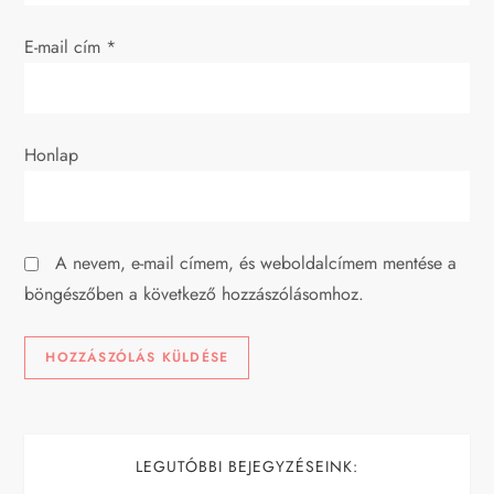
á
E-mail cím
*
c
i
Honlap
ó
A nevem, e-mail címem, és weboldalcímem mentése a
böngészőben a következő hozzászólásomhoz.
LEGUTÓBBI BEJEGYZÉSEINK: