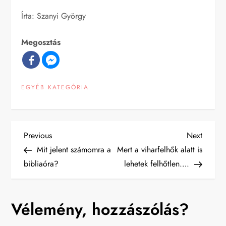
Írta: Szanyi György
Megosztás
EGYÉB KATEGÓRIA
B
Previous
Next
Previous
Next
Post
Post
Mit jelent számomra a
Mert a viharfelhők alatt is
e
bibliaóra?
lehetek felhőtlen….
j
Vélemény, hozzászólás?
e