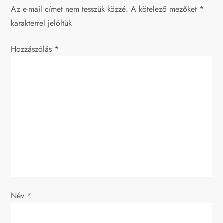
g
Az e-mail címet nem tesszük közzé.
A kötelező mezőket
*
karakterrel jelöltük
y
Hozzászólás
z
*
é
s
n
a
v
i
Név
*
g