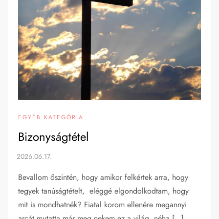
EGYÉB KATEGÓRIA
Bizonyságtétel
Bevallom őszintén, hogy amikor felkértek arra, hogy
tegyek tanúságtételt, eléggé elgondolkodtam, hogy
mit is mondhatnék? Fiatal korom ellenére megannyi
arcát mutatta már meg nekem ez a világ, néha […]