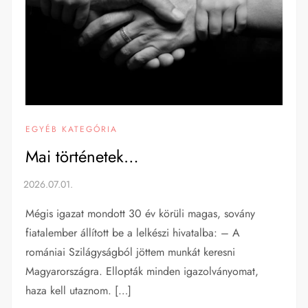
EGYÉB KATEGÓRIA
Mai történetek…
Mégis igazat mondott 30 év körüli magas, sovány
fiatalember állított be a lelkészi hivatalba: – A
romániai Szilágyságból jöttem munkát keresni
Magyarországra. Ellopták minden igazolványomat,
haza kell utaznom. […]