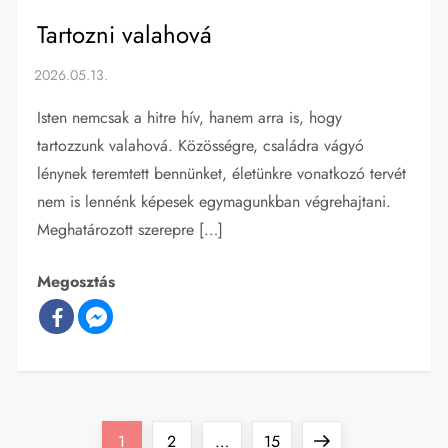
Tartozni valahová
Isten nemcsak a hitre hív, hanem arra is, hogy
tartozzunk valahová. Közösségre, családra vágyó
lénynek teremtett bennünket, életünkre vonatkozó tervét
nem is lennénk képesek egymagunkban végrehajtani.
Meghatározott szerepre […]
Megosztás
B
Page
Page
Page
Next
1
2
…
15