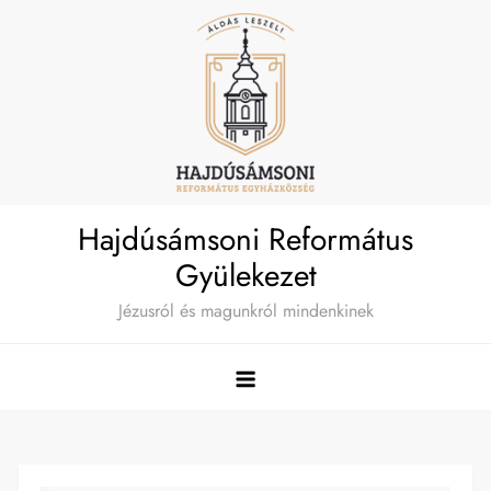
Skip
to
content
Hajdúsámsoni Református
Gyülekezet
Jézusról és magunkról mindenkinek