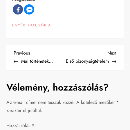
EGYÉB KATEGÓRIA
B
Previous
Next
Previous
Next
Post
Post
Mai történetek…
Első bizonyságtételem
e
j
Vélemény, hozzászólás?
e
Az e-mail címet nem tesszük közzé.
A kötelező mezőket
*
g
karakterrel jelöltük
y
Hozzászólás
*