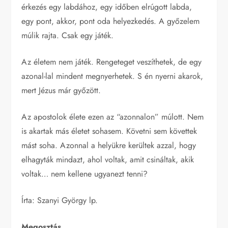
érkezés egy labdához, egy időben elrúgott labda,
egy pont, akkor, pont oda helyezkedés. A győzelem
múlik rajta. Csak egy játék.
Az életem nem játék. Rengeteget veszíthetek, de egy
azonal-lal mindent megnyerhetek. S én nyerni akarok,
mert Jézus már győzött.
Az apostolok élete ezen az “azonnalon” múlott. Nem
is akartak más életet sohasem. Követni sem követtek
mást soha. Azonnal a helyükre kerültek azzal, hogy
elhagyták mindazt, ahol voltak, amit csináltak, akik
voltak… nem kellene ugyanezt tenni?
Írta: Szanyi György lp.
Megosztás