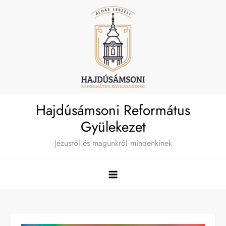
Skip
to
content
Hajdúsámsoni Református
Gyülekezet
Jézusról és magunkról mindenkinek