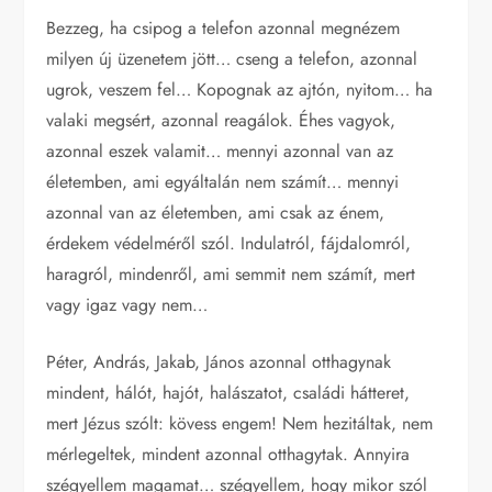
Bezzeg, ha csipog a telefon azonnal megnézem
milyen új üzenetem jött… cseng a telefon, azonnal
ugrok, veszem fel… Kopognak az ajtón, nyitom… ha
valaki megsért, azonnal reagálok. Éhes vagyok,
azonnal eszek valamit… mennyi azonnal van az
életemben, ami egyáltalán nem számít… mennyi
azonnal van az életemben, ami csak az énem,
érdekem védelméről szól. Indulatról, fájdalomról,
haragról, mindenről, ami semmit nem számít, mert
vagy igaz vagy nem…
Péter, András, Jakab, János azonnal otthagynak
mindent, hálót, hajót, halászatot, családi hátteret,
mert Jézus szólt: kövess engem! Nem hezitáltak, nem
mérlegeltek, mindent azonnal otthagytak. Annyira
szégyellem magamat… szégyellem, hogy mikor szól