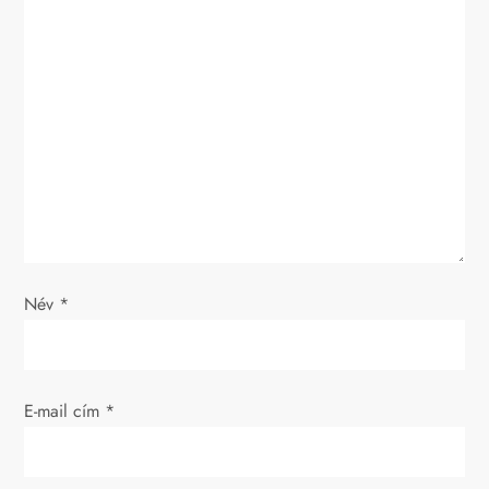
z
é
s
n
a
v
Név
*
i
g
E-mail cím
*
á