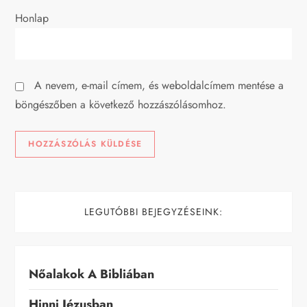
c
Honlap
i
ó
A nevem, e-mail címem, és weboldalcímem mentése a
böngészőben a következő hozzászólásomhoz.
LEGUTÓBBI BEJEGYZÉSEINK:
Nőalakok A Bibliában
Hinni Jézusban