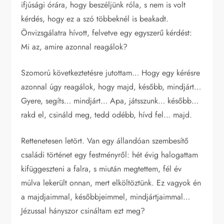
ifjúsági órára, hogy beszéljünk róla, s nem is volt
kérdés, hogy ez a szó többeknél is beakadt.
Önvizsgálatra hívott, felvetve egy egyszerű kérdést:
Mi az, amire azonnal reagálok?
Szomorú következtetésre jutottam… Hogy egy kérésre
azonnal úgy reagálok, hogy majd, később, mindjárt…
Gyere, segíts… mindjárt… Apa, játsszunk… később…
rakd el, csináld meg, tedd odébb, hívd fel… majd.
Rettenetesen letört. Van egy állandóan szembesítő
családi történet egy festményről: hét évig halogattam
kifüggeszteni a falra, s miután megtettem, fél év
múlva lekerült onnan, mert elköltöztünk. Ez vagyok én
a majdjaimmal, későbbjeimmel, mindjártjaimmal…
Jézussal hányszor csináltam ezt meg?