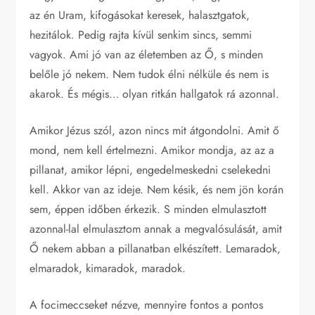
az én Uram, kifogásokat keresek, halasztgatok,
hezitálok. Pedig rajta kívül senkim sincs, semmi
vagyok. Ami jó van az életemben az Ő, s minden
belőle jó nekem. Nem tudok élni nélküle és nem is
akarok. És mégis… olyan ritkán hallgatok rá azonnal.
Amikor Jézus szól, azon nincs mit átgondolni. Amit ő
mond, nem kell értelmezni. Amikor mondja, az az a
pillanat, amikor lépni, engedelmeskedni cselekedni
kell. Akkor van az ideje. Nem késik, és nem jön korán
sem, éppen időben érkezik. S minden elmulasztott
azonnal-lal elmulasztom annak a megvalósulását, amit
Ő nekem abban a pillanatban elkészített. Lemaradok,
elmaradok, kimaradok, maradok.
A focimeccseket nézve, mennyire fontos a pontos