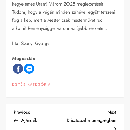
kegyelemes Uram! Várom 2O25 meglepetéseit.
Tudom, hogy a végén minden színével együtt tetszeni
fog a kép, mert a Mester csak mesterművet tud
alkotni! Reménységgel várom az újabb részletet…
Írta: Szanyi György
Megosztás
EGYÉB KATEGÓRIA
B
Previous
Next
Previous
Next
Post
Post
Ajándék
Krisztussal a betegségben
e