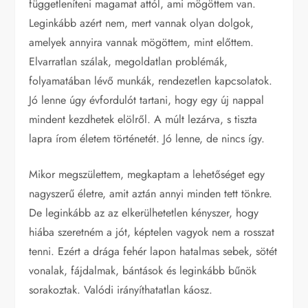
függetleníteni magamat attól, ami mögöttem van.
Leginkább azért nem, mert vannak olyan dolgok,
amelyek annyira vannak mögöttem, mint előttem.
Elvarratlan szálak, megoldatlan problémák,
folyamatában lévő munkák, rendezetlen kapcsolatok.
Jó lenne úgy évfordulót tartani, hogy egy új nappal
mindent kezdhetek elölről. A múlt lezárva, s tiszta
lapra írom életem történetét. Jó lenne, de nincs így.
Mikor megszülettem, megkaptam a lehetőséget egy
nagyszerű életre, amit aztán annyi minden tett tönkre.
De leginkább az az elkerülhetetlen kényszer, hogy
hiába szeretném a jót, képtelen vagyok nem a rosszat
tenni. Ezért a drága fehér lapon hatalmas sebek, sötét
vonalak, fájdalmak, bántások és leginkább bűnök
sorakoztak. Valódi irányíthatatlan káosz.