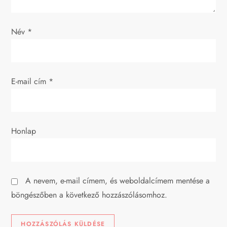
v
i
Név
*
g
á
E-mail cím
*
c
i
Honlap
ó
A nevem, e-mail címem, és weboldalcímem mentése a
böngészőben a következő hozzászólásomhoz.