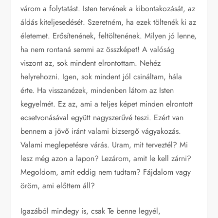
várom a folytatást. Isten tervének a kibontakozását, az
áldás kiteljesedését. Szeretném, ha ezek töltenék ki az
életemet. Erősítenének, feltöltenének. Milyen jó lenne,
ha nem rontaná semmi az összképet! A valóság
viszont az, sok mindent elrontottam. Nehéz
helyrehozni. Igen, sok mindent jól csináltam, hála
érte. Ha visszanézek, mindenben látom az Isten
kegyelmét. Ez az, ami a teljes képet minden elrontott
ecsetvonásával együtt nagyszerűvé teszi. Ezért van
bennem a jövő iránt valami bizsergő vágyakozás.
Valami meglepetésre várás. Uram, mit terveztél? Mi
lesz még azon a lapon? Lezárom, amit le kell zárni?
Megoldom, amit eddig nem tudtam? Fájdalom vagy
öröm, ami előttem áll?
Igazából mindegy is, csak Te benne legyél,