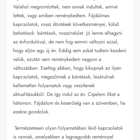
Valahol megromlottak, nem annak indultak, amivé
lettek, vagy amiben reménykedtem. Fájdalmas
kapcsolatok, rossz döntések következményei, külső
behatások: bántások, rosszindulat. Jó lenne elhagyni
az évfordulóval, de nem fog semmi változni azzal,
hogy eljön egy új év. Eddig sem sokat tudtam kezdeni
velük, ezután sem reménykedem nagyon a
változásban. Esetleg abban, hogy kikopnak az ilyen
kapcsolatok, megszűnnek a bántások, lezárulnak
kellemetlen folyamatok vagy veszítenek
aktualitásukból. De így indul az év. Cipelem őket a
hátamon. Fájdalom és keserűség van a szívemben, ha
ezekre gondolok.
Természetesen olyan folyamatában lévő kapcsolatok
is vannak, amelyekben a legnagyobb reménnyel