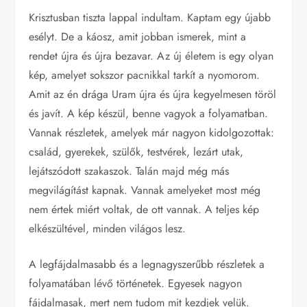
Krisztusban tiszta lappal indultam. Kaptam egy újabb
esélyt. De a káosz, amit jobban ismerek, mint a
rendet újra és újra bezavar. Az új életem is egy olyan
kép, amelyet sokszor pacnikkal tarkít a nyomorom.
Amit az én drága Uram újra és újra kegyelmesen töröl
és javít. A kép készül, benne vagyok a folyamatban.
Vannak részletek, amelyek már nagyon kidolgozottak:
család, gyerekek, szülők, testvérek, lezárt utak,
lejátszódott szakaszok. Talán majd még más
megvilágítást kapnak. Vannak amelyeket most még
nem értek miért voltak, de ott vannak. A teljes kép
elkészültével, minden világos lesz.
A legfájdalmasabb és a legnagyszerűbb részletek a
folyamatában lévő történetek. Egyesek nagyon
fájdalmasak, mert nem tudom mit kezdjek velük.