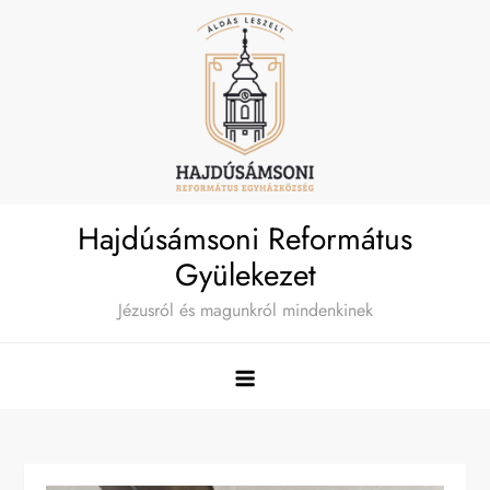
Skip
to
content
Hajdúsámsoni Református
Gyülekezet
Jézusról és magunkról mindenkinek