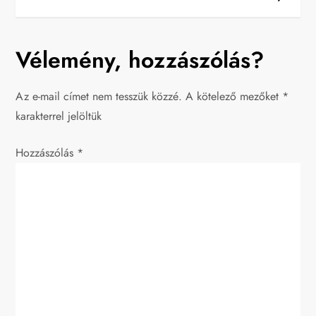
j
Vélemény, hozzászólás?
e
g
Az e-mail címet nem tesszük közzé.
A kötelező mezőket
*
karakterrel jelöltük
y
Hozzászólás
z
*
é
s
n
a