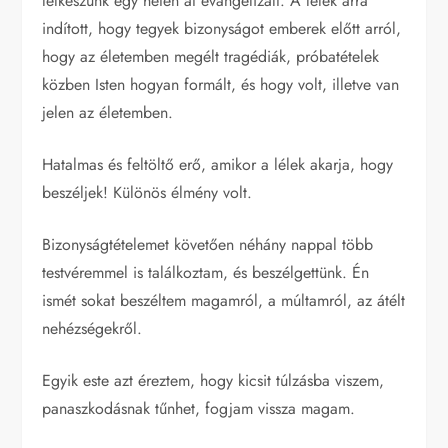
lelkészünk egy héten át evangelizált. A lélek arra
indított, hogy tegyek bizonyságot emberek előtt arról,
hogy az életemben megélt tragédiák, próbatételek
közben Isten hogyan formált, és hogy volt, illetve van
jelen az életemben.
Hatalmas és feltöltő erő, amikor a lélek akarja, hogy
beszéljek! Különös élmény volt.
Bizonyságtételemet követően néhány nappal több
testvéremmel is találkoztam, és beszélgettünk. Én
ismét sokat beszéltem magamról, a múltamról, az átélt
nehézségekről.
Egyik este azt éreztem, hogy kicsit túlzásba viszem,
panaszkodásnak tűnhet, fogjam vissza magam.