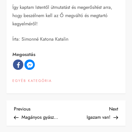
Így kaptam Istentől útmutatást és megerősítést arra,
hogy beszélnem kell az Ő megváltó és megtartó
kegyelméről!
Írta: Simonné Katona Katalin
Megosztás
EGYÉB KATEGÓRIA
B
Previous
Next
Previous
Next
Post
Post
Magányos gyász…
Igazam van!
e