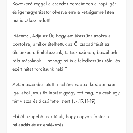
Következő reggel a csendes perceimben a napi igét
és igemagyarázatot olvasva erre a kétségemre Isten
máris választ adott!
Idézem: „Adja az Úr, hogy emlékezzünk azokra a
pontokra, amikor átélhettük az Ő szabadítását az
életünkben. Emlékezzünk, tartsuk számon, beszéljünk
róla másoknak – nehogy mi is elfeledkezzünk róla, és
ezért hátat fordítsunk neki.”
Aztán eszembe jutott a néhány nappal korábbi napi
ige, ahol Jézus tíz leprást gyógyított meg, de csak egy
tért vissza és dicsőítette Istent (Lk,17,11-19)
Ebből az igéből is kitűnik, hogy nagyon fontos a
hálaadás és az emlékezés.