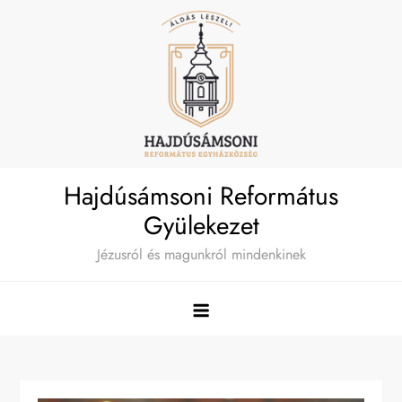
Skip
to
content
Hajdúsámsoni Református
Gyülekezet
Jézusról és magunkról mindenkinek