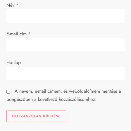
Név
*
i
g
E-mail cím
*
á
c
Honlap
i
ó
A nevem, e-mail címem, és weboldalcímem mentése a
böngészőben a következő hozzászólásomhoz.