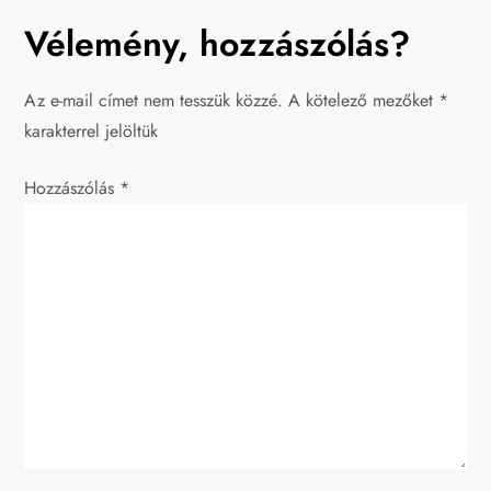
j
Vélemény, hozzászólás?
e
Az e-mail címet nem tesszük közzé.
A kötelező mezőket
*
g
karakterrel jelöltük
y
Hozzászólás
*
z
é
s
n
a
v