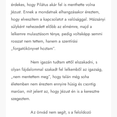
érdekes, hogy Pilátus akár fel is menthette volna
Jézust. Ennek a mondatnak elhangzásakor éreztem,
hogy elveszítem a kapcsolatot a valósággal. Mázsányi
súlyként nehezedett előbb az elmémre, majd a
lelkemre mulasztásom ténye, pedig voltaképp semmi
rosszat nem tettem, hanem a szentírási
„forgatókönyvet hoztam”.
Nem igazán tudtam ettől elszakadni, s
olyan fájdalommal szakadt fel lelkemből az igazság,
„nem mentettem meg”, hogy talán még soha
életemben nem éreztem ennyire húsig és csontig
maróan, mit jelent az, hogy Jézust én is a keresztre
szegeztem.
Az önvád nem segít, s a feloldozó