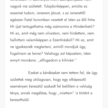
vagyok ma született. Tulajdonképpen, amióta az
eszemet tudom, ismerem Jézust, s az ismerettől
egészen fiatal koromban vezetett el Isten az élő hitre.
Mi újat tartogathatna még számomra a Mindenható?
Mi az, amit még nem olvastam, nem hirdettem, nem
hallottam valamiképpen a Szentírásból? Mi az, amit
ne igyekeznék megtartani, amiről mondjuk úgy,
fogalmam se lenne? Valahogy azt képzelem, Isten
ennyit mondana: „elfogadom a kihívást.”
Ezeket a kérdéseket nem tettem fel, de úgy
születtek meg utólagosan, hogy egy elképesztő
eseményen keresztül szakadt fel belőlem a valóság
ténye, annak megélése, hogy „miattam” is történt a
kereszthalál.