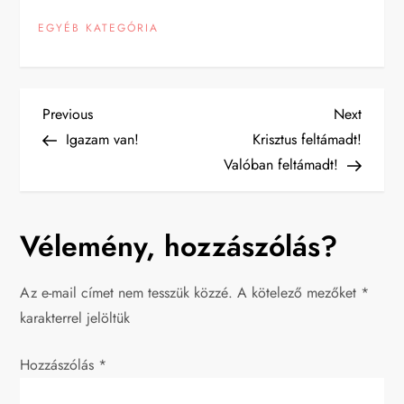
EGYÉB KATEGÓRIA
B
Previous
Next
Previous
Next
Post
Post
Igazam van!
Krisztus feltámadt!
e
Valóban feltámadt!
j
Vélemény, hozzászólás?
e
g
Az e-mail címet nem tesszük közzé.
A kötelező mezőket
*
karakterrel jelöltük
y
Hozzászólás
z
*