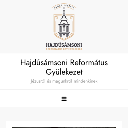
Skip
to
content
Hajdúsámsoni Református
Gyülekezet
Jézusról és magunkról mindenkinek