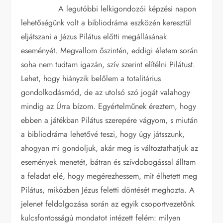
A legutóbbi lelkigondozói képzési napon
lehetőségünk volt a bibliodráma eszközén keresztül
eljátszani a Jézus Pilátus előtti megállásának
eseményét. Megvallom őszintén, eddigi életem során
soha nem tudtam igazán, szív szerint elítélni Pilátust.
Lehet, hogy hiányzik belőlem a totalitárius
gondolkodásmód, de az utolsó szó jogát valahogy
mindig az Úrra bízom. Egyértelműnek éreztem, hogy
ebben a játékban Pilátus szerepére vágyom, s miután
a bibliodráma lehetővé teszi, hogy úgy játsszunk,
ahogyan mi gondoljuk, akár meg is változtathatjuk az
események menetét, bátran és szívdobogással álltam
a feladat elé, hogy megérezhessem, mit élhetett meg
Pilátus, miközben Jézus feletti döntését meghozta. A
jelenet feldolgozása során az egyik csoportvezetőnk
kulcsfontosságú mondatot intézett felém: milyen