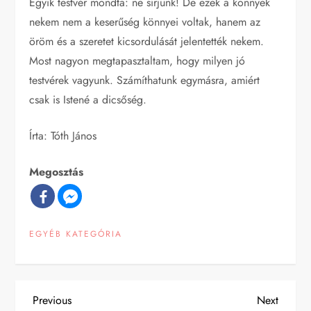
Egyik testvér mondta: ne sírjunk! De ezek a könnyek
nekem nem a keserűség könnyei voltak, hanem az
öröm és a szeretet kicsordulását jelentették nekem.
Most nagyon megtapasztaltam, hogy milyen jó
testvérek vagyunk. Számíthatunk egymásra, amiért
csak is Istené a dicsőség.
Írta: Tóth János
Megosztás
EGYÉB KATEGÓRIA
B
Previous
Next
Previous
Next