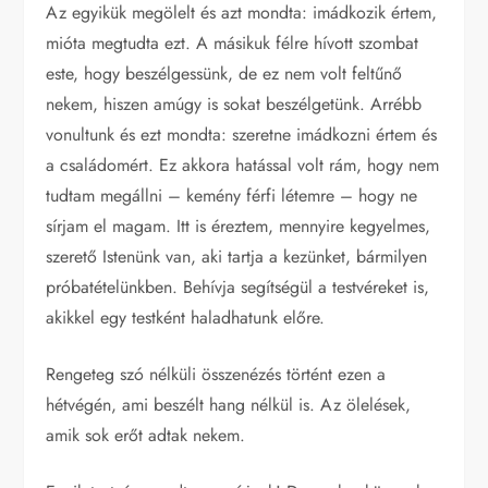
Az egyikük megölelt és azt mondta: imádkozik értem,
mióta megtudta ezt. A másikuk félre hívott szombat
este, hogy beszélgessünk, de ez nem volt feltűnő
nekem, hiszen amúgy is sokat beszélgetünk. Arrébb
vonultunk és ezt mondta: szeretne imádkozni értem és
a családomért. Ez akkora hatással volt rám, hogy nem
tudtam megállni – kemény férfi létemre – hogy ne
sírjam el magam. Itt is éreztem, mennyire kegyelmes,
szerető Istenünk van, aki tartja a kezünket, bármilyen
próbatételünkben. Behívja segítségül a testvéreket is,
akikkel egy testként haladhatunk előre.
Rengeteg szó nélküli összenézés történt ezen a
hétvégén, ami beszélt hang nélkül is. Az ölelések,
amik sok erőt adtak nekem.