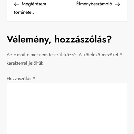
Post
Post
Megtérésem
Élménybeszámoló
e
története…
j
Vélemény, hozzászólás?
e
g
Az e-mail címet nem tesszük közzé.
A kötelező mezőket
*
karakterrel jelöltük
y
Hozzászólás
z
*
é
s
n