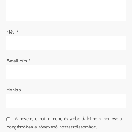
a
v
i
Név
*
g
á
E-mail cím
*
c
i
Honlap
ó
A nevem, e-mail címem, és weboldalcímem mentése a
böngészőben a következő hozzászólásomhoz.