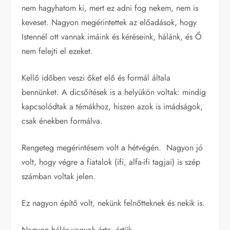
nem hagyhatom ki, mert ez adni fog nekem, nem is
keveset. Nagyon megérintettek az előadások, hogy
Istennél ott vannak imáink és kéréseink, hálánk, és Ő
nem felejti el ezeket.
Kellő időben veszi őket elő és formál általa
bennünket. A dicsőítések is a helyükön voltak: mindig
kapcsolódtak a témákhoz, hiszen azok is imádságok,
csak énekben formálva.
Rengeteg megérintésem volt a hétvégén. Nagyon jó
volt, hogy végre a fiatalok (ifi, alfa-ifi tagjai) is szép
számban voltak jelen.
Ez nagyon építő volt, nekünk felnőtteknek és nekik is.
Nagyon hálás vagyok érte, értük.