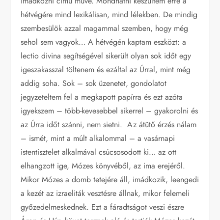
imádkozni című műve. Mondhatni készültem erre a
hétvégére mind lexikálisan, mind lélekben. De mindig
szembesülök azzal magammal szemben, hogy még
sehol sem vagyok… A hétvégén kaptam eszközt: a
lectio divina segítségével sikerült olyan sok időt egy
igeszakasszal töltenem és ezáltal az Úrral, mint még
addig soha. Sok – sok üzenetet, gondolatot
jegyzeteltem fel a megkapott papírra és ezt azóta
igyekszem – több-kevesebbel sikerrel – gyakorolni és
az Úrra időt szánni, nem sietni. Az átütő érzés nálam
– ismét, mint a múlt alkalommal – a vasárnapi
istentisztelet alkalmával csúcsosodott ki… az ott
elhangzott ige, Mózes könyvéből, az ima erejéről.
Mikor Mózes a domb tetejére áll, imádkozik, leengedi
a kezét az izraeliták vesztésre állnak, mikor felemeli
győzedelmeskednek. Ezt a fáradtságot veszi észre