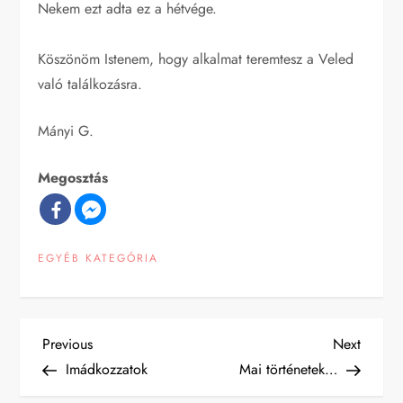
Nekem ezt adta ez a hétvége.
Köszönöm Istenem, hogy alkalmat teremtesz a Veled
való találkozásra.
Mányi G.
Megosztás
EGYÉB KATEGÓRIA
B
Previous
Next
Previous
Next
Post
Post
Imádkozzatok
Mai történetek…
e