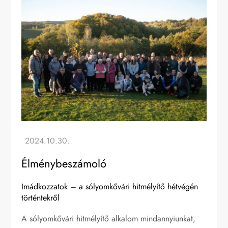
Élménybeszámoló
Imádkozzatok – a sólyomkővári hitmélyítő hétvégén
történtekről
A sólyomkővári hitmélyítő alkalom mindannyiunkat,