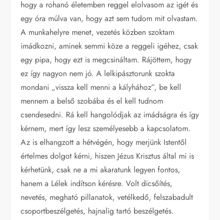
hogy a rohanó életemben reggel elolvasom az igét és
egy óra múlva van, hogy azt sem tudom mit olvastam.
A munkahelyre menet, vezetés közben szoktam
imádkozni, aminek semmi köze a reggeli igéhez, csak
egy pipa, hogy ezt is megcsináltam. Rájöttem, hogy
ez így nagyon nem jó. A lelkipásztorunk szokta
mondani „vissza kell menni a kályhához”, be kell
mennem a belső szobába és el kell tudnom
csendesedni. Rá kell hangolódjak az imádságra és így
kérnem, mert így lesz személyesebb a kapcsolatom.
Az is elhangzott a hétvégén, hogy merjünk Istentől
értelmes dolgot kérni, hiszen Jézus Krisztus által mi is
kérhetünk, csak ne a mi akaratunk legyen fontos,
hanem a Lélek indítson kérésre. Volt dicsőítés,
nevetés, megható pillanatok, vetélkedő, felszabadult
csoportbeszélgetés, hajnalig tartó beszélgetés.