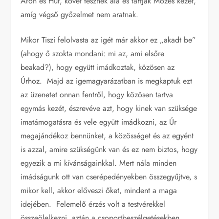
Áron és Húr, követ tesznek alá és tartják Mózes kezét,
amíg végső győzelmet nem aratnak.
Mikor Tiszi felolvasta az igét már akkor ez „akadt be”
(ahogy ő szokta mondani: mi az, ami elsőre
beakad?), hogy együtt imádkoztak, közösen az
Úrhoz. Majd az igemagyarázatban is megkaptuk ezt
az üzenetet onnan fentről, hogy közösen tartva
egymás kezét, észrevéve azt, hogy kinek van szüksége
imatámogatásra és vele együtt imádkozni, az Úr
megajándékoz bennünket, a közösséget és az egyént
is azzal, amire szükségünk van és ez nem biztos, hogy
egyezik a mi kívánságainkkal. Mert nála minden
imádságunk ott van cserépedényekben összegyűjtve, s
mikor kell, akkor előveszi őket, mindent a maga
idejében. Felemelő érzés volt a testvérekkel
összeölelkezni, aztán a csoportbeszélgetésekben