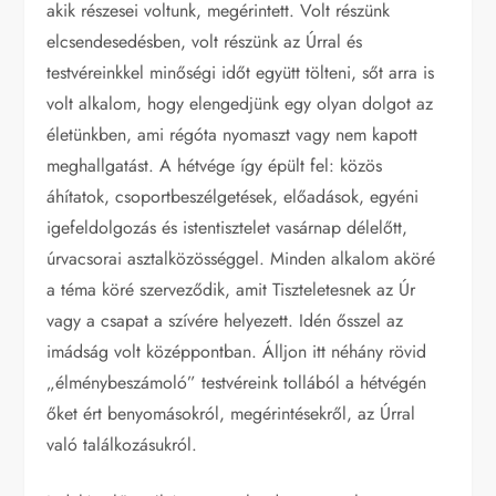
akik részesei voltunk, megérintett. Volt részünk
elcsendesedésben, volt részünk az Úrral és
testvéreinkkel minőségi időt együtt tölteni, sőt arra is
volt alkalom, hogy elengedjünk egy olyan dolgot az
életünkben, ami régóta nyomaszt vagy nem kapott
meghallgatást. A hétvége így épült fel: közös
áhítatok, csoportbeszélgetések, előadások, egyéni
igefeldolgozás és istentisztelet vasárnap délelőtt,
úrvacsorai asztalközösséggel. Minden alkalom aköré
a téma köré szerveződik, amit Tiszteletesnek az Úr
vagy a csapat a szívére helyezett. Idén ősszel az
imádság volt középpontban. Álljon itt néhány rövid
„élménybeszámoló” testvéreink tollából a hétvégén
őket ért benyomásokról, megérintésekről, az Úrral
való találkozásukról.