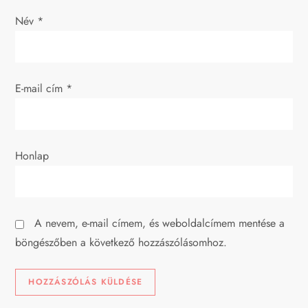
v
Név
*
i
g
E-mail cím
*
á
c
Honlap
i
ó
A nevem, e-mail címem, és weboldalcímem mentése a
böngészőben a következő hozzászólásomhoz.