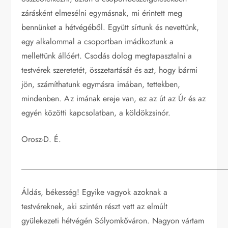
zárásként elmesélni egymásnak, mi érintett meg
bennünket a hétvégéből. Együtt sírtunk és nevettünk,
egy alkalommal a csoportban imádkoztunk a
mellettünk állóért. Csodás dolog megtapasztalni a
testvérek szeretetét, összetartását és azt, hogy bármi
jön, számíthatunk egymásra imában, tettekben,
mindenben. Az imának ereje van, ez az út az Úr és az
egyén közötti kapcsolatban, a köldökzsinór.
Orosz-D. É.
__________________________________________________
Áldás, békesség! Egyike vagyok azoknak a
testvéreknek, aki szintén részt vett az elmúlt
gyülekezeti hétvégén Sólyomkőváron. Nagyon vártam