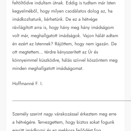
feltöltődve indultam útnak. Eddig is tudtam már Isten
kegyelméből, hogy milyen csodálatos dolog az, ha
imádkozhatunk, kérhetünk. De ez a hétvége
rávilágított arra is, hogy hány meg hány imádságom
volt már, meghallgatott imádságok. Vajon hálát adtam
én ezért az Istennek? Rájöttem, hogy nem igazán. De
ott megtettem… térdre kényszerített az Úr és
könnyeimmel küszködve, hálás szívvel köszöntem meg
minden meghallgatott imádságomat.
Hoffmanné F. I.
__________________________________________________
Személy szerint nagy várakozással érkeztem meg erre
a hétvégére. Tervezgettem, hogy biztos sokat fogunk
együtt imádkozni és ez mekkora fejlődést fog