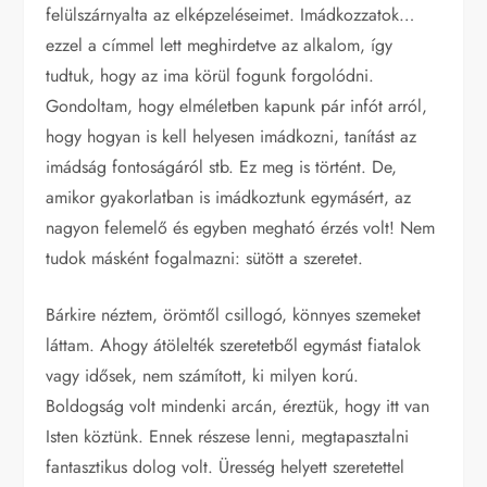
felülszárnyalta az elképzeléseimet. Imádkozzatok…
ezzel a címmel lett meghirdetve az alkalom, így
tudtuk, hogy az ima körül fogunk forgolódni.
Gondoltam, hogy elméletben kapunk pár infót arról,
hogy hogyan is kell helyesen imádkozni, tanítást az
imádság fontoságáról stb. Ez meg is történt. De,
amikor gyakorlatban is imádkoztunk egymásért, az
nagyon felemelő és egyben megható érzés volt! Nem
tudok másként fogalmazni: sütött a szeretet.
Bárkire néztem, örömtől csillogó, könnyes szemeket
láttam. Ahogy átölelték szeretetből egymást fiatalok
vagy idősek, nem számított, ki milyen korú.
Boldogság volt mindenki arcán, éreztük, hogy itt van
Isten köztünk. Ennek részese lenni, megtapasztalni
fantasztikus dolog volt. Üresség helyett szeretettel