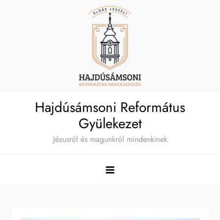
Skip
to
content
Hajdúsámsoni Református
Gyülekezet
Jézusról és magunkról mindenkinek