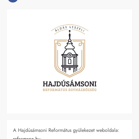
A Hajdúsámsoni Református gyülekezet weboldala:
refsamson.hu