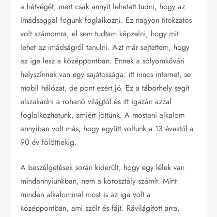
a hétvégét, mert csak annyit lehetett tudni, hogy az
imádsággal fogunk foglalkozni. Ez nagyon titokzatos
volt számomra, el sem tudtam képzelni, hogy mit
lehet az imádságról tanulni. Azt már sejtettem, hogy
az ige lesz a középpontban. Ennek a sólyomkővári
helyszínnek van egy sajátossága: itt nincs internet, se
mobil hálózat, de pont ezért jó. Ez a táborhely segít
elszakadni a rohanó világtól és itt igazán azzal
foglalkozhatunk, amiért jöttünk. A mostani alkalom
annyiban volt más, hogy együtt voltunk a 13 évestől a
90 év fölöttiekig.
A beszélgetések során kiderült, hogy egy lélek van
mindannyiunkban, nem a korosztály számít. Mint
minden alkalommal most is az ige volt a
középpontban, ami szólt és fájt. Rávilágított arra,