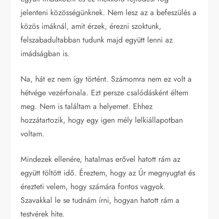
jelenteni közösségünknek. Nem lesz az a befeszülés a
közös imáknál, amit érzek, érezni szoktunk,
felszabadultabban tudunk majd együtt lenni az
imádságban is.
Na, hát ez nem így történt. Számomra nem ez volt a
hétvége vezérfonala. Ezt persze csalódásként éltem
meg. Nem is találtam a helyemet. Ehhez
hozzátartozik, hogy egy igen mély lelkiállapotban
voltam.
Mindezek ellenére, hatalmas erővel hatott rám az
együtt töltött idő. Éreztem, hogy az Úr megnyugtat és
érezteti velem, hogy számára fontos vagyok.
Szavakkal le se tudnám írni, hogyan hatott rám a
testvérek hite.