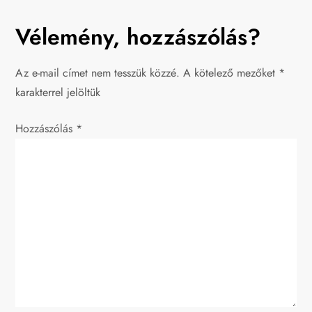
j
Vélemény, hozzászólás?
e
Az e-mail címet nem tesszük közzé.
A kötelező mezőket
*
g
karakterrel jelöltük
y
Hozzászólás
*
z
é
s
n
a