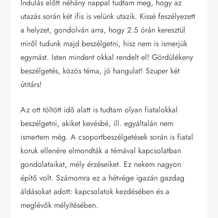
Indulás előtt néhány nappal tudtam meg, hogy az
utazás során két ifis is velünk utazik. Kissé feszélyezett
a helyzet, gondolván arra, hogy 2.5 órán keresztül
miről tudunk majd beszélgetni, hisz nem is ismerjük
egymást. Isten mindent okkal rendelt el! Gördülékeny
beszélgetés, közös téma, jó hangulat! Szuper két
útitárs!
Az ott töltött idő alatt is tudtam olyan fiatalokkal
beszélgetni, akiket kevésbé, ill. egyáltalán nem
ismertem még. A csoportbeszélgetések során is fiatal
koruk ellenére elmondták a témával kapcsolatban
gondolataikat, mély érzéseiket. Ez nekem nagyon
építő volt. Számomra ez a hétvége igazán gazdag
áldásokat adott: kapcsolatok kezdésében és a
meglévők mélyítésében.