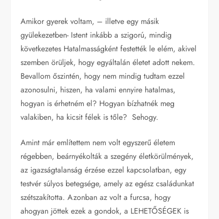
Amikor gyerek voltam, – illetve egy másik
gyülekezetben- Istent inkább a szigorú, mindig
következetes Hatalmasságként festették le elém, akivel
szemben örüljek, hogy egyáltalán életet adott nekem.
Bevallom őszintén, hogy nem mindig tudtam ezzel
azonosulni, hiszen, ha valami ennyire hatalmas,
hogyan is érhetném el? Hogyan bízhatnék meg
valakiben, ha kicsit félek is tőle? Sehogy.
Amint már említettem nem volt egyszerű életem
régebben, beárnyékolták a szegény életkörülmények,
az igazságtalanság érzése ezzel kapcsolatban, egy
testvér súlyos betegsége, amely az egész családunkat
szétszakította. Azonban az volt a furcsa, hogy
ahogyan jöttek ezek a gondok, a LEHETŐSÉGEK is