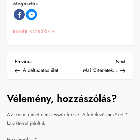
Megosztás
EGYÉB KATEGÓRIA
B
Previous
Next
Previous
Next
Post
Post
A céltudatos élet
Mai történetek…
e
j
Vélemény, hozzászólás?
e
Az e-mail címet nem tesszük közzé.
A kötelező mezőket
*
g
karakterrel jelöltük
y
Hozzászólás
*