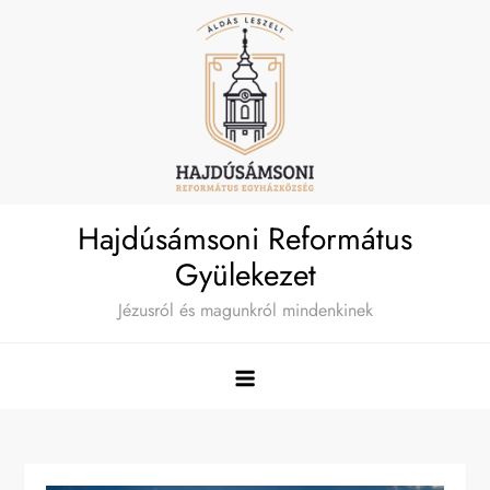
Skip
to
content
Hajdúsámsoni Református
Gyülekezet
Jézusról és magunkról mindenkinek