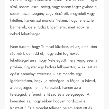
sírni, sosem leszel beteg, vagy sosem fogsz gyászolni,
sosem leszel szegény vagy kicsúfolt, megvetett vagy
hitetlen, hanem azt mondta Nekem, hogy lehetsz te
bármelyik, de el tudsz Engem érni, mert adok rá
neked lehetőséget.
Nem tudom, hogy Te mivel küzdesz, mi az, amit Isten
rád mért, de hidd el, hogy adni fog neked
lehetőséget arra, hogy Vele együtt menj végig ezen a
próbán. Egyszer egy kedves lelkipásztor, – aki ezt az
egész eseményt szervezte – azt mondta egy
igehirdetésen, hogy „a feleséged, a férjed, a házad,
a betegséged nem a kereszted, hanem az a
feleséged, a férjed, a házad és a betegséged. A
kereszted az, hogy ebben hogyan hordozod el
Krisztust.” Ez a mondat teljesen belém égett ott és