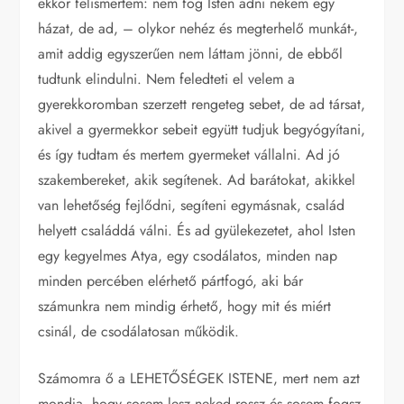
ekkor felismertem: nem fog Isten adni nekem egy
házat, de ad, – olykor nehéz és megterhelő munkát-,
amit addig egyszerűen nem láttam jönni, de ebből
tudtunk elindulni. Nem feledteti el velem a
gyerekkoromban szerzett rengeteg sebet, de ad társat,
akivel a gyermekkor sebeit együtt tudjuk begyógyítani,
és így tudtam és mertem gyermeket vállalni. Ad jó
szakembereket, akik segítenek. Ad barátokat, akikkel
van lehetőség fejlődni, segíteni egymásnak, család
helyett családdá válni. És ad gyülekezetet, ahol Isten
egy kegyelmes Atya, egy csodálatos, minden nap
minden percében elérhető pártfogó, aki bár
számunkra nem mindig érhető, hogy mit és miért
csinál, de csodálatosan működik.
Számomra ő a LEHETŐSÉGEK ISTENE, mert nem azt
mondja, hogy sosem lesz neked rossz és sosem fogsz