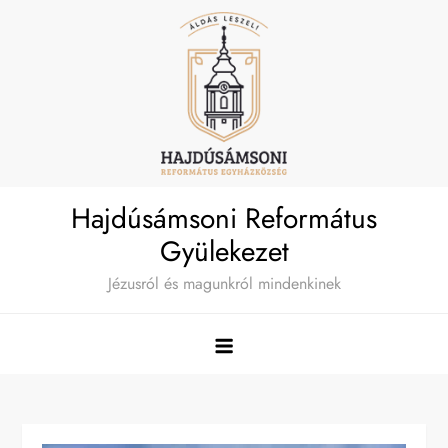
Skip
to
content
Hajdúsámsoni Református
Gyülekezet
Jézusról és magunkról mindenkinek