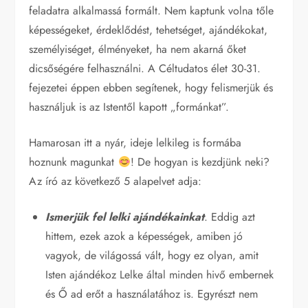
feladatra alkalmassá formált. Nem kaptunk volna tőle
képességeket, érdeklődést, tehetséget, ajándékokat,
személyiséget, élményeket, ha nem akarná őket
dicsőségére felhasználni. A Céltudatos élet 30-31.
fejezetei éppen ebben segítenek, hogy felismerjük és
használjuk is az Istentől kapott „formánkat”.
Hamarosan itt a nyár, ideje lelkileg is formába
hoznunk magunkat
! De hogyan is kezdjünk neki?
Az író az következő 5 alapelvet adja:
Ismerjük fel lelki ajándékainkat
. Eddig azt
hittem, ezek azok a képességek, amiben jó
vagyok, de világossá vált, hogy ez olyan, amit
Isten ajándékoz Lelke által minden hivő embernek
és Ő ad erőt a használatához is. Egyrészt nem