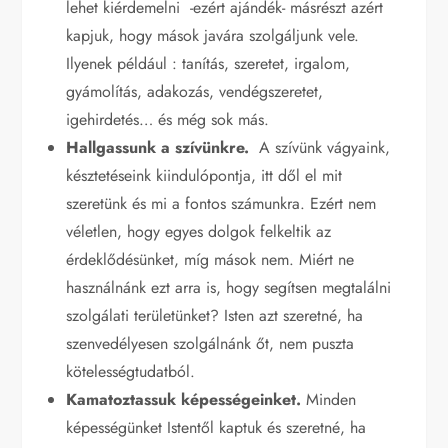
lehet kiérdemelni -ezért ajándék- másrészt azért
kapjuk, hogy mások javára szolgáljunk vele.
Ilyenek például : tanítás, szeretet, irgalom,
gyámolítás, adakozás, vendégszeretet,
igehirdetés… és még sok más.
Hallgassunk a szívünkre.
A szívünk vágyaink,
késztetéseink kiindulópontja, itt dől el mit
szeretünk és mi a fontos számunkra. Ezért nem
véletlen, hogy egyes dolgok felkeltik az
érdeklődésünket, míg mások nem. Miért ne
használnánk ezt arra is, hogy segítsen megtalálni
szolgálati területünket? Isten azt szeretné, ha
szenvedélyesen szolgálnánk őt, nem puszta
kötelességtudatból.
Kamatoztassuk képességeinket.
Minden
képességünket Istentől kaptuk és szeretné, ha