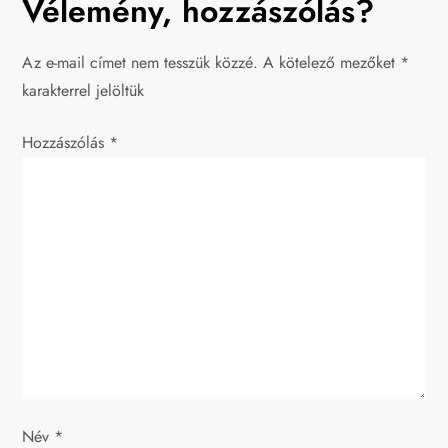
Vélemény, hozzászólás?
e
g
Az e-mail címet nem tesszük közzé.
A kötelező mezőket
*
karakterrel jelöltük
y
Hozzászólás
z
*
é
s
n
a
v
i
Név
*