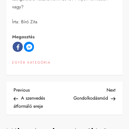
vagy?
Írta: Bíró Zita
Megosztás
EGYÉB KATEGÓRIA
B
Previous
Next
Previous
Next
Post
Post
A szenvedés
Gondolkodásmód
e
átformáló ereje
j