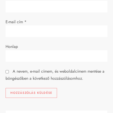
g
á
E-mail cím
*
c
i
Honlap
ó
A nevem, e-mail címem, és weboldalcímem mentése a
böngészőben a következő hozzászólásomhoz.