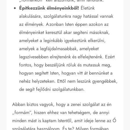
Építkezzünk élményeinkből!
Életünk
alakulására, szolgálatunkra nagy hatással vannak
az élmények. Azonban Isten éppen azokon az
élményeinket keresztül akar segíteni másoknak,
amelyeket a leginkább igyekeztünk elkerülni,
amelyek a legfájdalmasabbak, amelyeket
legszívesebben elrejtenénk és elfelejtenénk. Ezért
fontos, hogy beszéljünk róluk és mutassuk meg,
hogyan segített Isten, hogyan vitt át bennünket a
nehéz helyzeteken. Ettől nem leszünk gyengébbek,
de segít fejlődni szolgálatunkban.
Abban biztos vagyok, hogy a zenei szolgálat az én
„formám”, hiszen ehhez van tehetségem, de annyi
minden mást is kaptam Istentől, amit ideje lenne az Ő
szolgálatára használnom. És te? Milyen formában