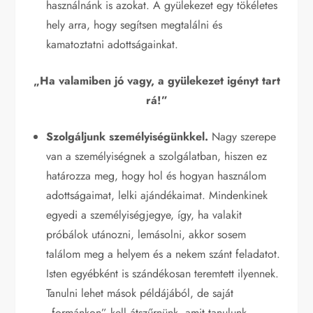
használnánk is azokat. A gyülekezet egy tökéletes
hely arra, hogy segítsen megtalálni és
kamatoztatni adottságainkat.
„Ha valamiben jó vagy, a gyülekezet igényt tart
rá!”
Szolgáljunk személyiségünkkel.
Nagy szerepe
van a személyiségnek a szolgálatban, hiszen ez
határozza meg, hogy hol és hogyan használom
adottságaimat, lelki ajándékaimat. Mindenkinek
egyedi a személyiségjegye, így, ha valakit
próbálok utánozni, lemásolni, akkor sosem
találom meg a helyem és a nekem szánt feladatot.
Isten egyébként is szándékosan teremtett ilyennek.
Tanulni lehet mások példájából, de saját
„formánkon” kell átszűrnünk, amit tanulunk.